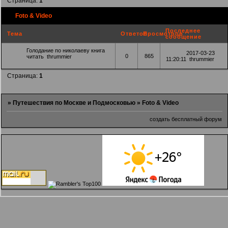
Страница:
1
Foto & Video
Последнее
Тема
Ответов
Просмотров
сообщение
Голодание по николаеву книга
2017-03-23
0
865
читать
thrummier
11:20:11
thrummier
Страница:
1
»
Путешествия по Москве и Подмосковью
»
Foto & Video
создать бесплатный форум