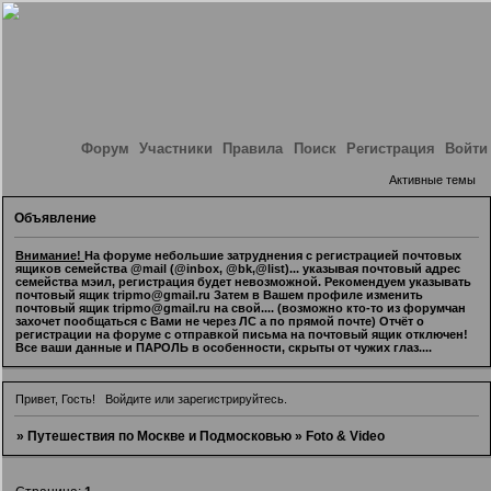
Форум
Участники
Правила
Поиск
Регистрация
Войти
Активные темы
Объявление
Внимание!
На форуме небольшие затруднения с регистрацией почтовых
ящиков семейства @mail (@inbox, @bk,@list)... указывая почтовый адрес
семейства мэил, регистрация будет невозможной. Рекомендуем указывать
почтовый ящик tripmo@gmail.ru Затем в Вашем профиле изменить
почтовый ящик tripmo@gmail.ru на свой.... (возможно кто-то из форумчан
захочет пообщаться с Вами не через ЛС а по прямой почте) Отчёт о
регистрации на форуме с отправкой письма на почтовый ящик отключен!
Все ваши данные и ПАРОЛЬ в особенности, скрыты от чужих глаз....
Привет, Гость!
Войдите
или
зарегистрируйтесь
.
»
Путешествия по Москве и Подмосковью
»
Foto & Video