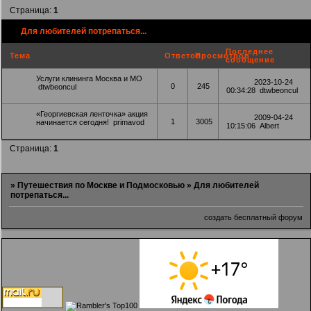
Страница:
1
Для любителей потрепаться...
Последнее
Тема
Ответов
Просмотров
сообщение
Услуги клининга Москва и МО
2023-10-24
0
245
dtwbeoncul
00:34:28
dtwbeoncul
«Георгиевская ленточка» акция
2009-04-24
1
3005
начинается сегодня!
primavod
10:15:06
Albert
Страница:
1
»
Путешествия по Москве и Подмосковью
»
Для любителей
потрепаться...
создать бесплатный форум