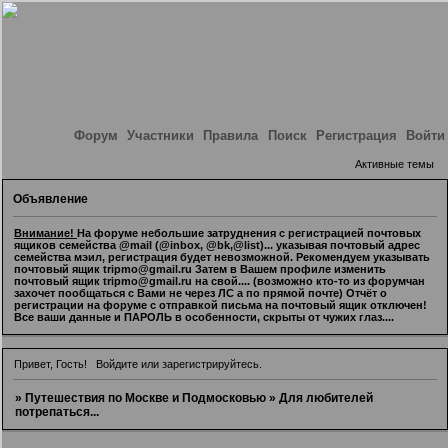
Форум
Участники
Правила
Поиск
Регистрация
Войти
Активные темы
Объявление
Внимание!
На форуме небольшие затруднения с регистрацией почтовых
ящиков семейства @mail (@inbox, @bk,@list)... указывая почтовый адрес
семейства мэил, регистрация будет невозможной. Рекомендуем указывать
почтовый ящик tripmo@gmail.ru Затем в Вашем профиле изменить
почтовый ящик tripmo@gmail.ru на свой.... (возможно кто-то из форумчан
захочет пообщаться с Вами не через ЛС а по прямой почте) Отчёт о
регистрации на форуме с отправкой письма на почтовый ящик отключен!
Все ваши данные и ПАРОЛЬ в особенности, скрыты от чужих глаз....
Привет, Гость!
Войдите
или
зарегистрируйтесь
.
»
Путешествия по Москве и Подмосковью
»
Для любителей
потрепаться...