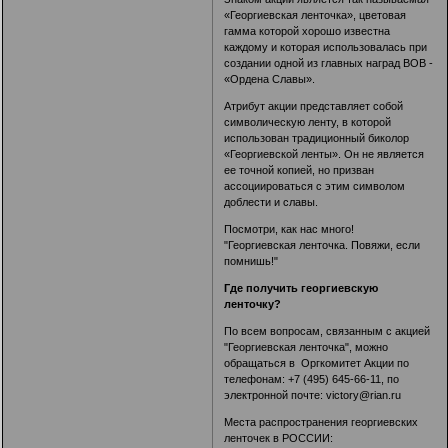
«Георгиевская ленточка», цветовая
гамма которой хорошо известна
каждому и которая использовалась при
создании одной из главных наград ВОВ -
«Ордена Славы».
Атрибут акции представляет собой
символическую ленту, в которой
использован традиционный биколор
«Георгиевской ленты». Он не является
ее точной копией, но призван
ассоциироваться с этим символом
доблести и славы.
Посмотри, как нас много!
"Георгиевская ленточка. Повяжи, если
помнишь!"
Где получить георгиевскую
ленточку?
По всем вопросам, связанным с акцией
"Георгиевская ленточка", можно
обращаться в Оргкомитет Акции по
телефонам: +7 (495) 645-66-11, по
электронной почте: victory@rian.ru
Места распространения георгиевских
ленточек в РОССИИ: