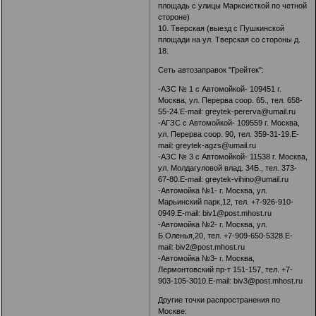
площадь с улицы Марксисткой по четной
стороне)
10. Тверская (выезд с Пушкинской
площади на ул. Тверская со стороны д.
18.
Сеть автозаправок "Грейтек":
-АЗС № 1 с Автомойкой- 109451 г.
Москва, ул. Перерва соор. 65., тел. 658-
55-24.E-mail: greytek-pererva@umail.ru
-АГЗС с Автомойкой- 109559 г. Москва,
ул. Перерва соор. 90, тел. 359-31-19.E-
mail: greytek-agzs@umail.ru
-АЗС № 3 с Автомойкой- 11538 г. Москва,
ул. Молдагуловой влад. 34Б., тел. 373-
67-80.E-mail: greytek-vihino@umail.ru
-Автомойка №1- г. Москва, ул.
Марьинский парк,12, тел. +7-926-910-
0949.E-mail: biv1@post.mhost.ru
-Автомойка №2- г. Москва, ул.
Б.Оленья,20, тел. +7-909-650-5328.E-
mail: biv2@post.mhost.ru
-Автомойка №3- г. Москва,
Лермонтовский пр-т 151-157, тел. +7-
903-105-3010.E-mail: biv3@post.mhost.ru
Другие точки распространения по
Москве: