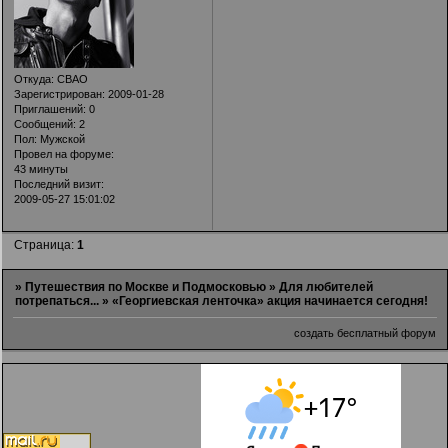
Откуда:
СВАО
Зарегистрирован
: 2009-01-28
Приглашений:
0
Сообщений:
2
Пол:
Мужской
Провел на форуме:
43 минуты
Последний визит:
2009-05-27 15:01:02
Страница:
1
»
Путешествия по Москве и Подмосковью
»
Для любителей
потрепаться...
»
«Георгиевская ленточка» акция начинается сегодня!
создать бесплатный форум