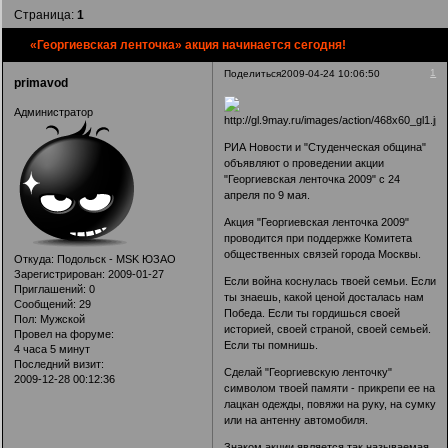
Страница:
1
«Георгиевская ленточка» акция начинается сегодня!
1
Поделиться
2009-04-24 10:06:50
primavod
Администратор
РИА Новости и "Студенческая община"
объявляют о проведении акции
"Георгиевская ленточка 2009" с 24
апреля по 9 мая.
Акция "Георгиевская ленточка 2009"
проводится при поддержке Комитета
общественных связей города Москвы.
Откуда:
Подольск - MSK ЮЗАО
Зарегистрирован
: 2009-01-27
Если война коснулась твоей семьи. Если
Приглашений:
0
ты знаешь, какой ценой досталась нам
Сообщений:
29
Победа. Если ты гордишься своей
Пол:
Мужской
историей, своей страной, своей семьей.
Провел на форуме:
Если ты помнишь.
4 часа 5 минут
Последний визит:
Сделай "Георгиевскую ленточку"
2009-12-28 00:12:36
символом твоей памяти - прикрепи ее на
лацкан одежды, повяжи на руку, на сумку
или на антенну автомобиля.
Знаком акции является так называемая