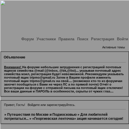
Форум
Участники
Правила
Поиск
Регистрация
Войти
Активные темы
Объявление
Внимание!
На форуме небольшие затруднения с регистрацией почтовых
ящиков семейства @mail (@inbox, @bk,@list)... указывая почтовый адрес
семейства мэил, регистрация будет невозможной. Рекомендуем указывать
почтовый ящик tripmo@gmail.ru Затем в Вашем профиле изменить
почтовый ящик tripmo@gmail.ru на свой.... (возможно кто-то из форумчан
захочет пообщаться с Вами не через ЛС а по прямой почте) Отчёт о
регистрации на форуме с отправкой письма на почтовый ящик отключен!
Все ваши данные и ПАРОЛЬ в особенности, скрыты от чужих глаз....
Привет, Гость!
Войдите
или
зарегистрируйтесь
.
»
Путешествия по Москве и Подмосковью
»
Для любителей
потрепаться...
»
«Георгиевская ленточка» акция начинается сегодня!