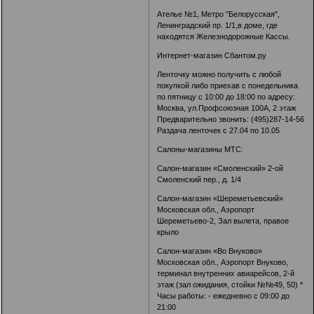
Ателье №1, Метро "Белорусская",
Ленинградский пр. 1/1,в доме, где
находятся Железнодорожные Кассы.
Интернет-магазин Сбантом.ру
Ленточку можно получить с любой
покупкой либо приехав с понедельника
по пятницу с 10:00 до 18:00 по адресу:
Москва, ул.Профсоюзная 100А, 2 этаж
Предварительно звонить: (495)287-14-56
Раздача ленточек с 27.04 по 10.05
Салоны-магазины МТС:
Салон-магазин «Смоленский» 2-ой
Смоленский пер., д. 1/4
Салон-магазин «Шереметьевский»
Московская обл., Аэропорт
Шереметьево-2, Зал вылета, правое
крыло
Салон-магазин «Во Внуково»
Московская обл., Аэропорт Внуково,
терминал внутренних авиарейсов, 2-й
этаж (зал ожидания, стойки №№49, 50) *
Часы работы: - ежедневно с 09:00 до
21:00