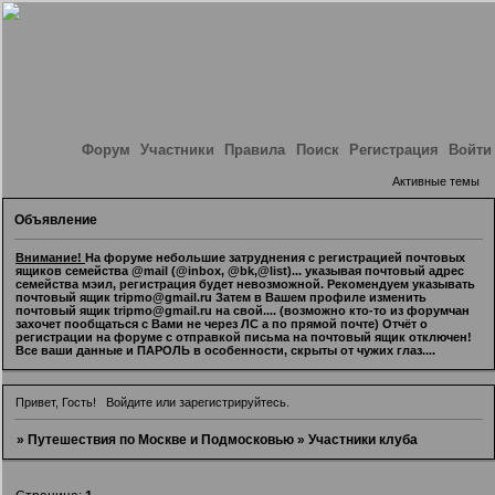
Форум
Участники
Правила
Поиск
Регистрация
Войти
Активные темы
Объявление
Внимание!
На форуме небольшие затруднения с регистрацией почтовых
ящиков семейства @mail (@inbox, @bk,@list)... указывая почтовый адрес
семейства мэил, регистрация будет невозможной. Рекомендуем указывать
почтовый ящик tripmo@gmail.ru Затем в Вашем профиле изменить
почтовый ящик tripmo@gmail.ru на свой.... (возможно кто-то из форумчан
захочет пообщаться с Вами не через ЛС а по прямой почте) Отчёт о
регистрации на форуме с отправкой письма на почтовый ящик отключен!
Все ваши данные и ПАРОЛЬ в особенности, скрыты от чужих глаз....
Привет, Гость!
Войдите
или
зарегистрируйтесь
.
»
Путешествия по Москве и Подмосковью
»
Участники клуба