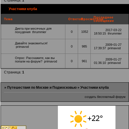
Страница:
1
Участники клуба
Последнее
Тема
Ответов
Просмотров
сообщение
Диета при месячных для
2017-03-22
0
1052
похудения
thrummier
18:50:15
thrummier
Давайте знакомиться!
2009-01-27
0
985
primavod
17:39:37
primavod
Опрос:
Расскажите, как вы
2009-01-27
0
961
попали на форум?
primavod
01:36:10
primavod
Страница:
1
»
Путешествия по Москве и Подмосковью
»
Участники клуба
создать бесплатный форум