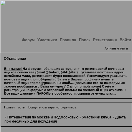
Форум
Участники
Правила
Поиск
Регистрация
Войти
Активные темы
Объявление
Внимание!
На форуме небольшие затруднения с регистрацией почтовых
ящиков семейства @mail (@inbox, @bk,@list)... указывая почтовый адрес
семейства мэил, регистрация будет невозможной. Рекомендуем указывать
почтовый ящик tripmo@gmail.ru Затем в Вашем профиле изменить
почтовый ящик tripmo@gmail.ru на свой.... (возможно кто-то из форумчан
захочет пообщаться с Вами не через ЛС а по прямой почте) Отчёт о
регистрации на форуме с отправкой письма на почтовый ящик отключен!
Все ваши данные и ПАРОЛЬ в особенности, скрыты от чужих глаз....
Привет, Гость!
Войдите
или
зарегистрируйтесь
.
»
Путешествия по Москве и Подмосковью
»
Участники клуба
»
Диета
при месячных для похудения