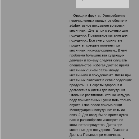
Овощи и фрукты. Употребление
перечисленных продуктов обеспечит
эффективное похудение во время
месячных.. Диета при месячных для
похудения. Правильное питание для
похудения.. Все уже упомянутые
продукты, которые полезны при
месячных, низкокалорийные.. В чем
проблема большинства худеющих
девушек и почему следует слушать
специалистов, избегая диет во время
месячных? В чем связь между
месячными и похудением?. Диета при
месячных включает в себя следующие
продукты: 1. Секреты здоровья и
долголетия » Диеты для похудения.
Чтобы не растягивать стенки желудка,
воду при месячных нужно пить только
спустя 1 час после приема пищи.
Менструация и похудение: есть ли
связь? Для свадьбы во время суток
важно разнообразие и конкретное
количество продуктов. Диета при
месячных для похудения.. Главная »
Диеты » Питание при месячных.