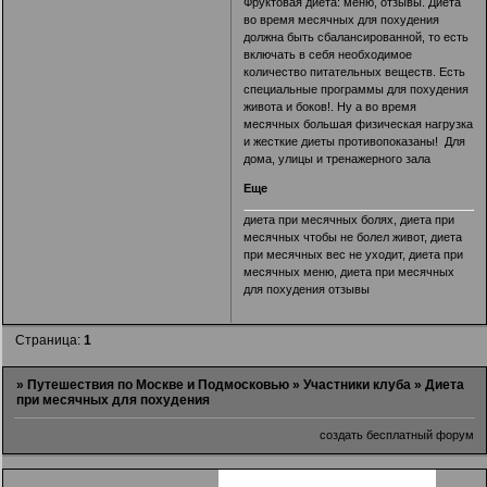
Фруктовая диета: меню, отзывы. Диета
во время месячных для похудения
должна быть сбалансированной, то есть
включать в себя необходимое
количество питательных веществ. Есть
специальные программы для похудения
живота и боков!. Ну а во время
месячных большая физическая нагрузка
и жесткие диеты противопоказаны! Для
дома, улицы и тренажерного зала
Еще
диета при месячных болях
,
диета при
месячных чтобы не болел живот
,
диета
при месячных вес не уходит
,
диета при
месячных меню
,
диета при месячных
для похудения отзывы
Страница:
1
»
Путешествия по Москве и Подмосковью
»
Участники клуба
»
Диета
при месячных для похудения
создать бесплатный форум