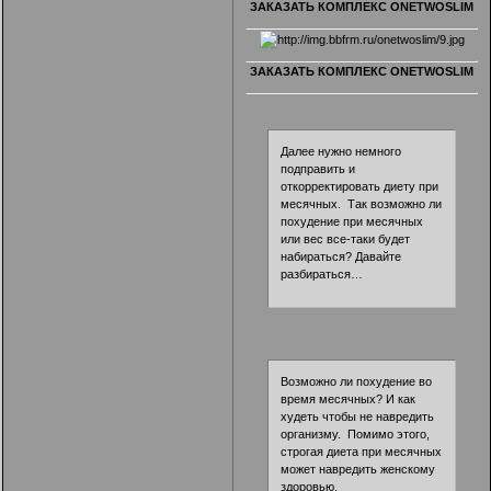
ЗАКАЗАТЬ КОМПЛЕКС ONETWOSLIM
ЗАКАЗАТЬ КОМПЛЕКС ONETWOSLIM
Далее нужно немного
подправить и
откорректировать диету при
месячных. Так возможно ли
похудение при месячных
или вес все-таки будет
набираться? Давайте
разбираться…
Возможно ли похудение во
время месячных? И как
худеть чтобы не навредить
организму. Помимо этого,
строгая диета при месячных
может навредить женскому
здоровью.