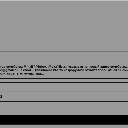
в семейства @mail (@inbox, @bk,@list)... указывая почтовый адрес семейства
gmail.ru на свой.... (возможно кто-то из форумчан захочет пообщаться с Вами
, скрыты от чужих глаз....
»
2