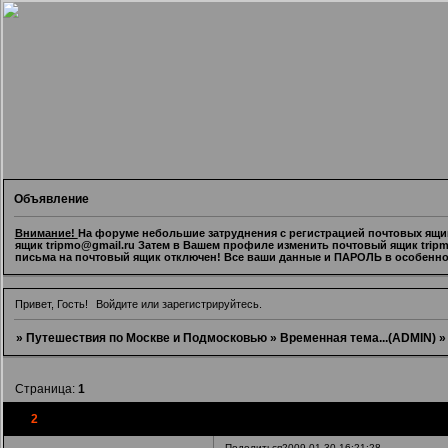
Объявление
Внимание!
На форуме небольшие затруднения с регистрацией почтовых ящико
ящик tripmo@gmail.ru Затем в Вашем профиле изменить почтовый ящик tripmo@
письма на почтовый ящик отключен! Все ваши данные и ПАРОЛЬ в особенности
Привет, Гость!
Войдите
или
зарегистрируйтесь
.
»
Путешествия по Москве и Подмосковью
»
Временная тема...(ADMIN)
Страница:
1
2
Поделиться
2009-01-30 16:21:28