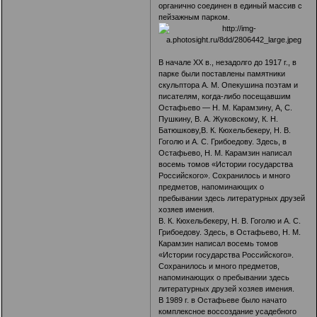
органично соединен в единый массив с
пейзажным парком.
В начале XX в., незадолго до 1917 г., в
парке были поставлены памятники
скульптора А. М. Опекушина поэтам и
писателям, когда-либо посещавшим
Остафьево — Н. М. Карамзину, А, С.
Пушкину, В. А. Жуковскому, К. Н.
Батюшкову,В. К. Кюхельбекеру, Н. В.
Гоголю и А. С. Грибоедову. Здесь, в
Остафьево, Н. М. Карамзин написал
восемь томов «Истории государства
Российского». Сохранилось и много
предметов, напоминающих о
пребывании здесь литературных друзей
хозяев имения.
В. К. Кюхельбекеру, Н. В. Гоголю и А. С.
Грибоедову. Здесь, в Остафьево, Н. М.
Карамзин написал восемь томов
«Истории государства Российского».
Сохранилось и много предметов,
напоминающих о пребывании здесь
литературных друзей хозяев имения.
В 1989 г. в Остафьеве было начато
комплексное воссоздание усадебного