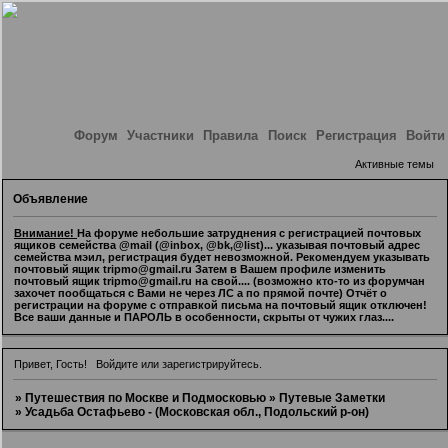
Форум
Участники
Правила
Поиск
Регистрация
Войти
Активные темы
Объявление
Внимание!
На форуме небольшие затруднения с регистрацией почтовых
ящиков семейства @mail (@inbox, @bk,@list)... указывая почтовый адрес
семейства мэил, регистрация будет невозможной. Рекомендуем указывать
почтовый ящик tripmo@gmail.ru Затем в Вашем профиле изменить
почтовый ящик tripmo@gmail.ru на свой.... (возможно кто-то из форумчан
захочет пообщаться с Вами не через ЛС а по прямой почте) Отчёт о
регистрации на форуме с отправкой письма на почтовый ящик отключен!
Все ваши данные и ПАРОЛЬ в особенности, скрыты от чужих глаз....
Привет, Гость!
Войдите
или
зарегистрируйтесь
.
»
Путешествия по Москве и Подмосковью
»
Путевые Заметки
»
Усадьба Остафьево - (Московская обл., Подольский р-он)