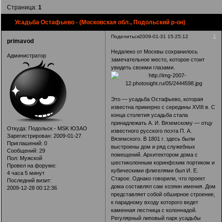
Страница:
1
Усадьба Остафьево - (Московская обл., Подольский р-он)
1
Поделиться
2009-01-31 15:25:12
primavod
Недалеко от Москвы сохранилось
Администратор
замечательное место, которое стоит
увидеть своими глазами.
Это — усадьба Остафьево, которая
известна примерно с середины XVIII в. С
конца столетия усадьба стала
принадлежать А. И. Вяземскому — отцу
Откуда:
Подольск - MSK ЮЗАО
известного русского поэта П. А.
Зарегистрирован
: 2009-01-27
Вяземского. В 1801 г. здесь были
Приглашений:
0
выстроены дом и ряд служебных
Сообщений:
29
помещений. Архитектором дома с
Пол:
Мужской
шестиколонным коринфским портиком и
Провел на форуме:
кубическими флигелями был И. Е.
4 часа 5 минут
Старое. Однако говорили, что проект
Последний визит:
дома составлял сам хозяин имения. Дом
2009-12-28 00:12:36
представляет собой обширное строение,
к парадному входу которого ведет
каменная лестница с колоннадой.
Регулярный липовый парк усадьбы