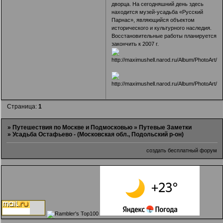
дворца. На сегодняшний день здесь
находится музей-усадьба «Русский
Парнас», являющийся объектом
исторического и культурного наследия.
Восстановительные работы планируется
закончить к 2007 г.
Страница:
1
»
Путешествия по Москве и Подмосковью
»
Путевые Заметки
»
Усадьба Остафьево - (Московская обл., Подольский р-он)
создать бесплатный форум